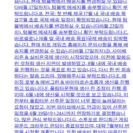
습니다. 현재 텀블벅에서 배송지를 변경하실 수 있습니
다(6월 17일까지). 텀블벅 메세지를 송부했으니 확인 부
탁드립니다.B. 전국: 첫 번째 제국 [7월 내 국내 배송 목
표]7월 초로 국제 배송 일정이 확정되었습니다. 현재 텀
블벅에서 배송지를 변경하실 수 있습니다(6월 23일까
지). 텀블벅 메세지를 송부했으니 확인 부탁드립니다.C.
바르셀로나 [6월 말 국내 배송 목표]국제 배송이 임박했
습니다. 현재 히트 게임즈 홈페이지 문의사항을 통해 배
송지를 변경하실 수 있습니다(6월 17일까지).D. 사이베
리온 & 실비온국제 생산이 시작되었으며, 이전에 말씀드
린 것처럼 생산 지연이 발생하였고, 8월 내에 국내 배송
을 진행하는 것을 목표로 하고 있습니다. 다시 한 번 죄송
하다는 말씀 드리며, 양해해주시길 부탁드립니다.E. 레
이징 로봇 & 에버그린 & 바이마르순조롭게 생산을 진행
하고 있습니다.F. 플립타운현재 생산 전 조정이 진행 중
이며, 6월 내에 생산을 시작할 것으로 보고 있습니다. 이
전부터 플립타운 선주문 일정이 너무 짧아 늘려달라는
요청이 많았고, 이번 라이브에서도 언급이 있어 선주문
일정을 6월 19일(수) 24시까지 연장하기로 결정했습니
다. 많은 관심 부탁드립니다.G. 스투포르 문디최근 게임
파운드 크라우드 펀딩이 종료되었으며, 대략 7월부터 번
역을 시작할 계획입니다. 또한 배송비 협상이 마무리되