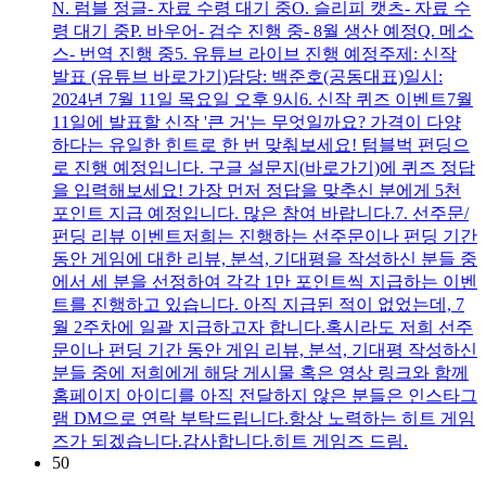
N. 럼블 정글- 자료 수령 대기 중O. 슬리피 캣츠- 자료 수
령 대기 중P. 바우어- 검수 진행 중- 8월 생산 예정Q. 메소
스- 번역 진행 중5. 유튜브 라이브 진행 예정주제: 신작
발표 (유튜브 바로가기)담당: 백준호(공동대표)일시:
2024년 7월 11일 목요일 오후 9시6. 신작 퀴즈 이벤트7월
11일에 발표할 신작 '큰 거'는 무엇일까요? 가격이 다양
하다는 유일한 힌트로 한 번 맞춰보세요! 텀블벅 펀딩으
로 진행 예정입니다. 구글 설문지(바로가기)에 퀴즈 정답
을 입력해보세요! 가장 먼저 정답을 맞추신 분에게 5천
포인트 지급 예정입니다. 많은 참여 바랍니다.7. 선주문/
펀딩 리뷰 이벤트저희는 진행하는 선주문이나 펀딩 기간
동안 게임에 대한 리뷰, 분석, 기대평을 작성하신 분들 중
에서 세 분을 선정하여 각각 1만 포인트씩 지급하는 이벤
트를 진행하고 있습니다. 아직 지급된 적이 없었는데, 7
월 2주차에 일괄 지급하고자 합니다.혹시라도 저희 선주
문이나 펀딩 기간 동안 게임 리뷰, 분석, 기대평 작성하신
분들 중에 저희에게 해당 게시물 혹은 영상 링크와 함께
홈페이지 아이디를 아직 전달하지 않은 분들은 인스타그
램 DM으로 연락 부탁드립니다.항상 노력하는 히트 게임
즈가 되겠습니다.감사합니다.히트 게임즈 드림.
50