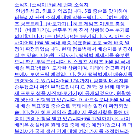
소식지
[소식지] 5월 세 번째 소식지
안녕하세요, 히트 게임즈입니다. 5월 중순을 맞이하여
퍼블리셔 관련 소식에 대해 말씀드립니다. 【히트 게임
즈 링크트리】 (바로가기)【히트 게임즈 이벤트 총정
리】 (바로가기)1. 선주문 제품 진척 상황※ Q는 분기를
의미합니다. Q1는 1분기, Q4는 4분기입니다. A. 아트 소
사이어티 [6월 말 국내 배송 목표]6월 초로 국제 배송 일
정이 확정되었습니다. 현재 텀블벅에서 배송지를 변경하
실 수 있습니다(6월 17일까지). 텀블벅 메세지를 송부했
으니 확인 부탁드립니다. B. 스코프 시리즈 [6월 말 국내
배송 목표]샘플이 도착한 상황이며, 아래에 언급된 라이
브에서 보여드릴 예정입니다. 현재 텀블벅에서 배송지를
변경하실 수 있습니다(6월 17일까지). 텀블벅 메세지를
송부했으니 확인 부탁드립니다. C. 전국: 첫 번째 제국현
재 프로모 샘플 사진(바로가기)이 공개되었으며, 원활하
게 생산이 진행되고 있습니다. D. 바르셀로나 [6월 말 국
내 배송 목표]6월 중순으로 국제 배송 일정이 확정되었
습니다.현재 히트 게임즈 홈페이지 문의사항을 통해 배
송지 변경 신청을 받고 있습니다(6월 17일까지). E. 사이
베리온 & 실비온 원래 6월 중에 배송 예정이었으나 원 퍼
블리셔가 국제 생산 건에 대해 여러 가지를 조정하느라