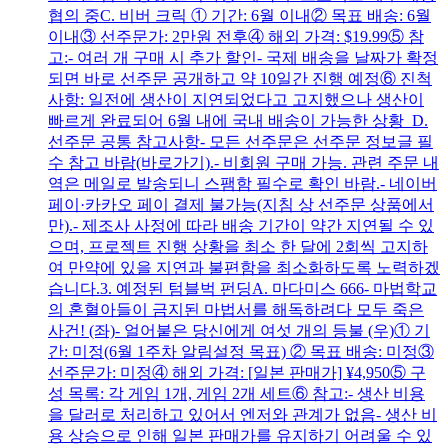
협의 중C. 비버 크릭 ① 기간: 6월 이내② 목표 배송: 6월
이내③ 선주문가: 2만원 전후④ 해외 가격: $19.99⑤ 참
고:- 여러 개 구매 시 추가 할인- 국제 배송을 날짜가 확정
되면 바로 선주문 공개하고 약 10일간 진행 예정⑥ 진척
사항: 일전에 생산이 지연되었다고 고지했으나 생산이
빠르게 완료되어 6월 내에 국내 배송이 가능한 상황 D.
선주문 공통 참고사항- 모든 선주문은 선주문 정보글 필
수 참고 바람(바로가기).- 비회원 구매 가능. 관련 주문 내
역은 메일로 발송되니 스팸함 필수로 확인 바람.- 네이버
페이·카카오 페이 결제 불가능(지침 상 선주문 상품에서
만).- 제조사 사정에 따라 배송 기간이 약간 지연될 수 있
으며, 프로젝트 진행 상황을 최소 한 달에 2회씩 고지하
여 만약에 있을 지연과 불편함을 최소화하도록 노력하겠
습니다. 3. 예정된 텀블벅 펀딩A. 마다미스 666- 마법학교
의 혼혈아들이 금지된 마법서를 해독하려다 모두 죽은
사건! (좌)- 얼어붙은 당신에게 여섯 개의 등불 (우)① 기
간: 미정(6월 1주차 알림설정 목표) ② 목표 배송: 미정③
선주문가: 미정④ 해외 가격: [일본 판매가] ¥4,950⑤ 구
성 목록: 각 게임 1개, 게임 2개 세트⑥ 참고:- 생산 비용
을 달러로 처리하고 있어서 엔저와 관계가 없음- 생산 비
용 상승으로 인해 일본 판매가를 유지하기 어려울 수 있