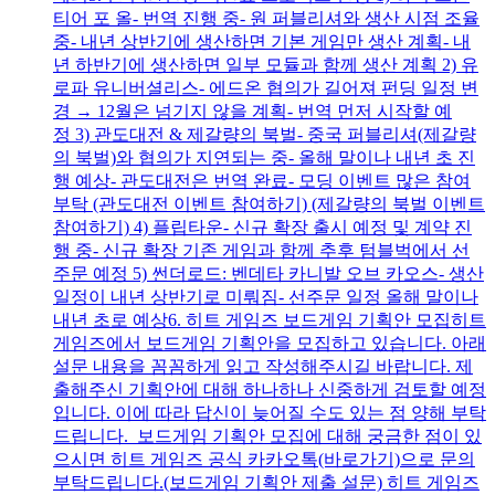
티어 포 올- 번역 진행 중- 원 퍼블리셔와 생산 시점 조율
중- 내년 상반기에 생산하면 기본 게임만 생산 계획- 내
년 하반기에 생산하면 일부 모듈과 함께 생산 계획 2) 유
로파 유니버셜리스- 에드온 협의가 길어져 펀딩 일정 변
경 → 12월은 넘기지 않을 계획- 번역 먼저 시작할 예
정 3) 관도대전 & 제갈량의 북벌- 중국 퍼블리셔(제갈량
의 북벌)와 협의가 지연되는 중- 올해 말이나 내년 초 진
행 예상- 관도대전은 번역 완료- 모딩 이벤트 많은 참여
부탁 (관도대전 이벤트 참여하기) (제갈량의 북벌 이벤트
참여하기) 4) 플립타운- 신규 확장 출시 예정 및 계약 진
행 중- 신규 확장 기존 게임과 함께 추후 텀블벅에서 선
주문 예정 5) 썬더로드: 벤데타 카니발 오브 카오스- 생산
일정이 내년 상반기로 미뤄짐- 선주문 일정 올해 말이나
내년 초로 예상6. 히트 게임즈 보드게임 기획안 모집히트
게임즈에서 보드게임 기획안을 모집하고 있습니다. 아래
설문 내용을 꼼꼼하게 읽고 작성해주시길 바랍니다. 제
출해주신 기획안에 대해 하나하나 신중하게 검토할 예정
입니다. 이에 따라 답신이 늦어질 수도 있는 점 양해 부탁
드립니다. 보드게임 기획안 모집에 대해 궁금한 점이 있
으시면 히트 게임즈 공식 카카오톡(바로가기)으로 문의
부탁드립니다.(보드게임 기획안 제출 설문) 히트 게임즈