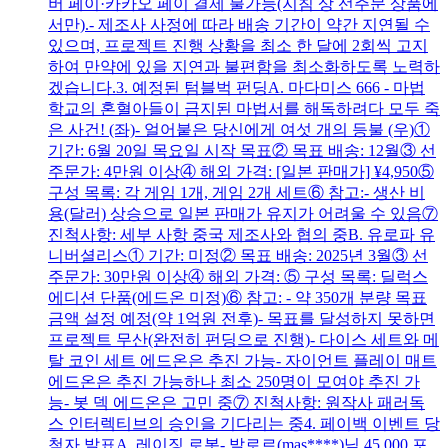
버 페이·카카오 페이 결제 불가능(지침 상 선주문 상품에
서만).- 제조사 사정에 따라 배송 기간이 약간 지연될 수
있으며, 프로젝트 진행 상황을 최소 한 달에 2회씩 고지
하여 만약에 있을 지연과 불편함을 최소화하도록 노력하
겠습니다.3. 예정된 텀블벅 펀딩A. 마다미스 666 - 마법
학교의 혼혈아들이 금지된 마법서를 해독하려다 모두 죽
은 사건! (좌)- 얼어붙은 당신에게 여섯 개의 등불 (우)①
기간: 6월 20일 목요일 시작 목표② 목표 배송: 12월③ 선
주문가: 4만원 이상④ 해외 가격: [일본 판매가] ¥4,950⑤
구성 목록: 각 게임 1개, 게임 2개 세트⑥ 참고:- 생산 비
용(달러) 상승으로 일본 판매가 유지가 어려울 수 있음⑦
진척사항: 세부 사항 중국 제조사와 협의 중B. 유로파 유
니버셜리스① 기간: 미정② 목표 배송: 2025년 3월③ 선
주문가: 30만원 이상④ 해외 가격: ⑤ 구성 목록: 딜럭스
에디션 단품(에드온 미정)⑥ 참고: - 약 350개 분량 목표
금액 설정 예정(약 1억원 전후)- 목표를 달성하지 못하면
프로젝트 무산(완전히 펀딩으로 진행)- 다이스 세트와 메
탈 코인 세트 에드온은 추진 가능- 자이언트 플레이 매트
에드온은 추진 가능하나 최소 250명이 모여야 추진 가
능- 봇 덱 에드온은 고민 중⑦ 진척사항: 원작사 패러독
스 인터렉티브의 승인을 기다리는 중4. 페이백 이벤트 당
첨자 발표A. 레이징 로봇- 발로르(mas****)님 45,000 포