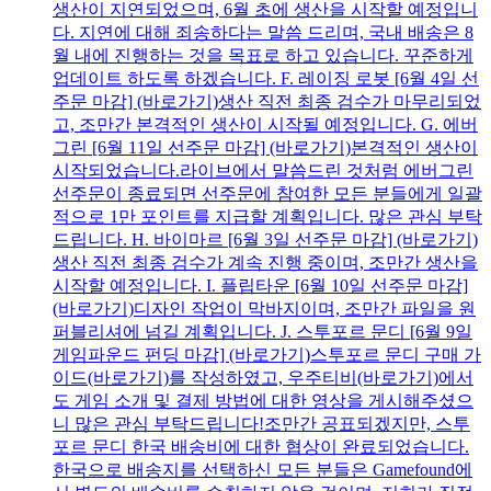
생산이 지연되었으며, 6월 초에 생산을 시작할 예정입니
다. 지연에 대해 죄송하다는 말씀 드리며, 국내 배송은 8
월 내에 진행하는 것을 목표로 하고 있습니다. 꾸준하게
업데이트 하도록 하겠습니다. F. 레이징 로봇 [6월 4일 선
주문 마감] (바로가기)생산 직전 최종 검수가 마무리되었
고, 조만간 본격적인 생산이 시작될 예정입니다. G. 에버
그린 [6월 11일 선주문 마감] (바로가기)본격적인 생산이
시작되었습니다.라이브에서 말씀드린 것처럼 에버그린
선주문이 종료되면 선주문에 참여한 모든 분들에게 일괄
적으로 1만 포인트를 지급할 계획입니다. 많은 관심 부탁
드립니다. H. 바이마르 [6월 3일 선주문 마감] (바로가기)
생산 직전 최종 검수가 계속 진행 중이며, 조만간 생산을
시작할 예정입니다. I. 플립타운 [6월 10일 선주문 마감]
(바로가기)디자인 작업이 막바지이며, 조만간 파일을 원
퍼블리셔에 넘길 계획입니다. J. 스투포르 문디 [6월 9일
게임파운드 펀딩 마감] (바로가기)스투포르 문디 구매 가
이드(바로가기)를 작성하였고, 우주티비(바로가기)에서
도 게임 소개 및 결제 방법에 대한 영상을 게시해주셨으
니 많은 관심 부탁드립니다!조만간 공표되겠지만, 스투
포르 문디 한국 배송비에 대한 협상이 완료되었습니다.
한국으로 배송지를 선택하신 모든 분들은 Gamefound에