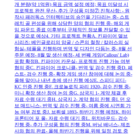
개 분량(약 1억원) 목표 금액 설정 예정; 목표 미달성 시
프로젝트 완전 무산- 추가 구성품 미정⑦ 진척사항: - 원
작사 패러독스 인터렉티브의 승인을 기다리는 중- 스트
레치 골 편성을 위해 상당한 양의 협의 진행 중- 해외 게
임 파운드 종료 이후부터 구체적인 정보를 전달할 수 있
을 것으로 예상4. 기타 프로젝트 현황A. 킨파이어 델브
시리즈: 베인글로리의 암굴 / 스콘의 철창 / 칼러스의 실
험실- 테플을 진행하며 번역 및 디자인 다듬는 중- 8월 선
주문 예정- 8월 말 생산 예정- 세 번째 게임(Callous' Lab)
포함 확정B. 킨파이어 카운실- 프로젝트 진행 가능 여부
협의 중C. 킨파이어 크로니클- 번역 및 검수 진행 중D. 페
스트- 검수 진행 중- 확장 게임 생산 참여에 대해 논의 중-
올해 말이나 내년 초에 생산 진행 예상E. 스피디 피디-
KC 인증 진행 중F. 크로놀로직 파리 1920- 검수 진행 중-
미니 확장 생산 참여 논의 중G. 삼국지 1- 계약 체결 후
자료 수령 대기 중H. 삼국지 2- 계약 협의 진행 중I. 던 오
브 매드니스- 번역 및 검수 진행 중- 여름 중에 시연회 가
능 여부 검토 중J. 브뤼셀 1893- 하반기 진행 예정K. 하이
프론티어 포 올- 자료 수령 대기 중L. 위치바운드- 검수
진행 중- 추가 구성품 협의 진행 중M. 버닝 배너스- 제조
사와 협의 완료- 올해 하반기 진행을 위해 일정 검토 중