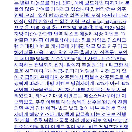
는 열린 마음으로 기성, 인디, 예비 보드게임 디자이너 분
들의 많은 참여를 기다리고 있습니다.7. 번역/검수 외주
인력 모집 - 영한 번역/검수 외주 인력 모집 (조만간 마감
예정)- 일한 번역/검수 외주 인력 모집- info@hitgames.kr
으로 ① 번역 경력 ② 보드게임 경력 ③ 희망 단가(일어
자당 기준)- 간단한 번역 테스트 예정8. 각종 이벤트 1)
한글판 기대평 이벤트참여 방법: 히트 게임즈 인스타그
램 기대평 이벤트 게시글에 기대평 댓글 달고 친구 태그
하기상품 내용: - 50% 할인 쿠폰(홈페이지 선주문)- 포인
트 페이백(텀블벅 선주문/펀딩)참고 사항:- 선주문/펀딩
시작하는 전날까지 집계- 참여자 추첨권 1개 + 태그한 새
로운 친구마다 1개 제공- 킨파이어 델브가 사전 고지 없
이 긴급하게 홈페이지 선주문에서 텀블벅 선주문으로 변
경됨에 따라 기대평 이벤트 당첨자에게 50%가 아닌 80%
페이백 지급되었음. - 제1차 기대평 이벤트는 모두 지급
되었으며, 제2차 기대평 이벤트는 메소스&바우어만 지
급되었고, 추후 이벤트 대상 품목의 선주문/펀딩이 진행
되면 추첨 진행 예정- 별도 발표 없이 내부 추첨 후 당첨
자에게 해당 인스타 게시물에 답글을 다는 것으로 진행
할 계획 - 추후 당첨자 목록 작성 예정 (일부 익명으로) 2)
선주문/펀딩 참여 이벤트 참여 방법: 히트 게임즈가 진행