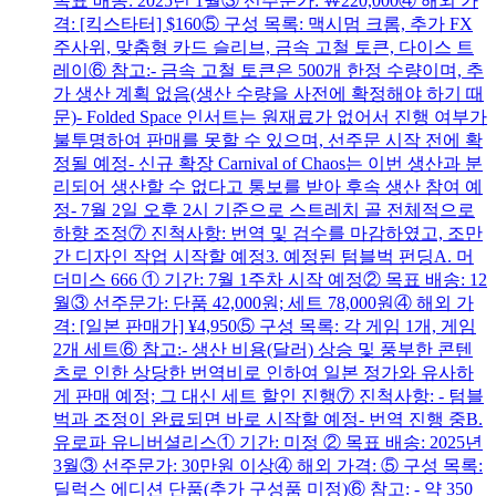
목표 배송: 2025년 1월③ 선주문가: ￦220,000④ 해외 가
격: [킥스타터] $160⑤ 구성 목록: 맥시멈 크롬, 추가 FX
주사위, 맞춤형 카드 슬리브, 금속 고철 토큰, 다이스 트
레이⑥ 참고:- 금속 고철 토큰은 500개 한정 수량이며, 추
가 생산 계획 없음(생산 수량을 사전에 확정해야 하기 때
문)- Folded Space 인서트는 원재료가 없어서 진행 여부가
불투명하여 판매를 못할 수 있으며, 선주문 시작 전에 확
정될 예정- 신규 확장 Carnival of Chaos는 이번 생산과 분
리되어 생산할 수 없다고 통보를 받아 후속 생산 참여 예
정- 7월 2일 오후 2시 기준으로 스트레치 골 전체적으로
하향 조정⑦ 진척사항: 번역 및 검수를 마감하였고, 조만
간 디자인 작업 시작할 예정3. 예정된 텀블벅 펀딩A. 머
더미스 666 ① 기간: 7월 1주차 시작 예정② 목표 배송: 12
월③ 선주문가: 단품 42,000원; 세트 78,000원④ 해외 가
격: [일본 판매가] ¥4,950⑤ 구성 목록: 각 게임 1개, 게임
2개 세트⑥ 참고:- 생산 비용(달러) 상승 및 풍부한 콘텐
츠로 인한 상당한 번역비로 인하여 일본 정가와 유사하
게 판매 예정; 그 대신 세트 할인 진행⑦ 진척사항: - 텀블
벅과 조정이 완료되면 바로 시작할 예정- 번역 진행 중B.
유로파 유니버셜리스① 기간: 미정 ② 목표 배송: 2025년
3월③ 선주문가: 30만원 이상④ 해외 가격: ⑤ 구성 목록:
딜럭스 에디션 단품(추가 구성품 미정)⑥ 참고: - 약 350