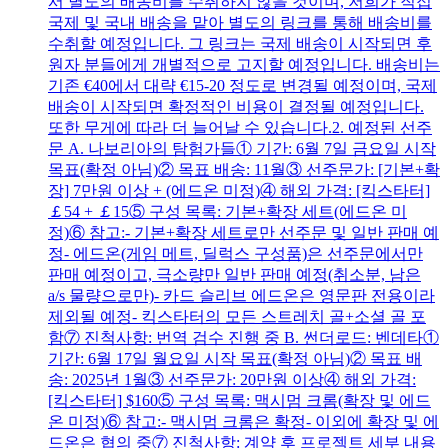
서 별도의 배송비를 수취하지 않을 것이며, 저희가 직접
국제 및 국내 배송을 맡아 별도의 링크를 통해 배송비를
수취할 예정입니다. 그 링크는 국제 배송이 시작되면 후
원자 분들에게 개별적으로 고지할 예정입니다. 배송비는
기존 €40에서 대략 €15-20 정도로 변경될 예정이며, 국제
배송이 시작되면 확정적인 비용이 결정될 예정입니다.
또한 무게에 따라 더 늘어날 수 있습니다.2. 예정된 선주
문 A. 나보리아의 탐험가들① 기간: 6월 7일 금요일 시작
목표(확정 아님)② 목표 배송: 11월③ 선주문가: [기본+확
장] 7만원 이상 + (에드온 미정)④ 해외 가격: [킥스타터]
￡54 + ￡15⑤ 구성 목록: 기본+확장 세트(에드온 미
정)⑥ 참고:- 기본+확장 세트로만 선주문 및 일반 판매 예
정- 에드온(게임 메트, 딜럭스 구성품)은 선주문에서만
판매 예정이고, 극소량만 일반 판매 예정(취소분, 남은
a/s 물량으로만)- 카드 슬리브 에드온은 영문판 전용이라
제외될 예정- 킥스타터의 모든 스트레치 골+소셜 골 포
함⑦ 진척사항: 번역 검수 진행 중 B. 썬더로드: 벤데타①
기간: 6월 17일 월요일 시작 목표(확정 아님)② 목표 배
송: 2025년 1월③ 선주문가: 20만원 이상④ 해외 가격:
[킥스타터] $160⑤ 구성 목록: 맥시멈 크롬(확장 및 에드
온 미정)⑥ 참고:- 맥시멈 크롬은 확정- 이외에 확장 및 에
드온은 협의 중⑦ 진척사항: 계약 후 프로젝트 세부 내용