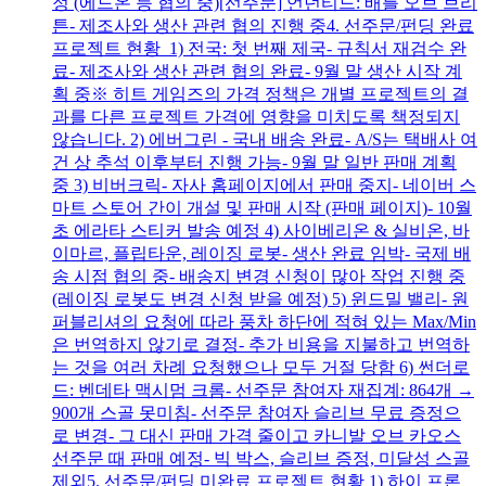
정 (에드온 등 협의 중)[선주문] 언던티드: 배틀 오브 브리
튼​- 제조사와 생산 관련 협의 진행 중4. 선주문/펀딩 완료
프로젝트 현황 1) 전국: 첫 번째 제국- 규칙서 재검수 완
료- 제조사와 생산 관련 협의 완료- 9월 말 생산 시작 계
획 중※ 히트 게임즈의 가격 정책은 개별 프로젝트의 결
과를 다른 프로젝트 가격에 영향을 미치도록 책정되지
않습니다. 2) 에버그린 - 국내 배송 완료- A/S는 택배사 여
건 상 추석 이후부터 진행 가능- 9월 말 일반 판매 계획
중 3) 비버크릭- 자사 홈페이지에서 판매 중지- 네이버 스
마트 스토어 간이 개설 및 판매 시작 (판매 페이지)- 10월
초 에라타 스티커 발송 예정 4) 사이베리온 & 실비온, 바
이마르, 플립타운, 레이징 로봇- 생산 완료 임박- 국제 배
송 시점 협의 중- 배송지 변경 신청이 많아 작업 진행 중
(레이징 로봇도 변경 신청 받을 예정) 5) 윈드밀 밸리- 원
퍼블리셔의 요청에 따라 풍차 하단에 적혀 있는 Max/Min
은 번역하지 않기로 결정- 추가 비용을 지불하고 번역하
는 것을 여러 차례 요청했으나 모두 거절 당함 6) 썬더로
드: 벤데타 맥시멈 크롬- 선주문 참여자 재집계: 864개 →
900개 스골 못미침- 선주문 참여자 슬리브 무료 증정으
로 변경- 그 대신 판매 가격 줄이고 카니발 오브 카오스
선주문 때 판매 예정- 빅 박스, 슬리브 증정, 미달성 스골
제외5. 선주문/펀딩 미완료 프로젝트 현황 1) 하이 프론