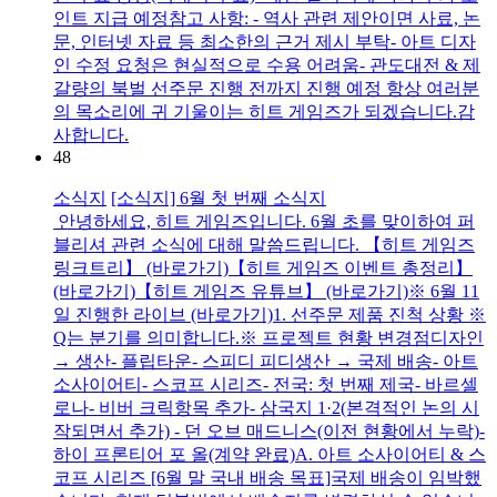
인트 지급 예정참고 사항: - 역사 관련 제안이면 사료, 논
문, 인터넷 자료 등 최소한의 근거 제시 부탁- 아트 디자
인 수정 요청은 현실적으로 수용 어려움- 관도대전 & 제
갈량의 북벌 선주문 진행 전까지 진행 예정 항상 여러분
의 목소리에 귀 기울이는 히트 게임즈가 되겠습니다.감
사합니다.
48
소식지
[소식지] 6월 첫 번째 소식지
안녕하세요, 히트 게임즈입니다. 6월 초를 맞이하여 퍼
블리셔 관련 소식에 대해 말씀드립니다. 【히트 게임즈
링크트리】 (바로가기)【히트 게임즈 이벤트 총정리】
(바로가기)【히트 게임즈 유튜브】 (바로가기)※ 6월 11
일 진행한 라이브 (바로가기)1. 선주문 제품 진척 상황 ※
Q는 분기를 의미합니다.※ 프로젝트 현황 변경점디자인
→ 생산- 플립타운- 스피디 피디생산 → 국제 배송- 아트
소사이어티- 스코프 시리즈- 전국: 첫 번째 제국- 바르셀
로나- 비버 크릭항목 추가- 삼국지 1·2(본격적인 논의 시
작되면서 추가) - 던 오브 매드니스(이전 현황에서 누락)-
하이 프론티어 포 올(계약 완료)A. 아트 소사이어티 & 스
코프 시리즈 [6월 말 국내 배송 목표]국제 배송이 임박했