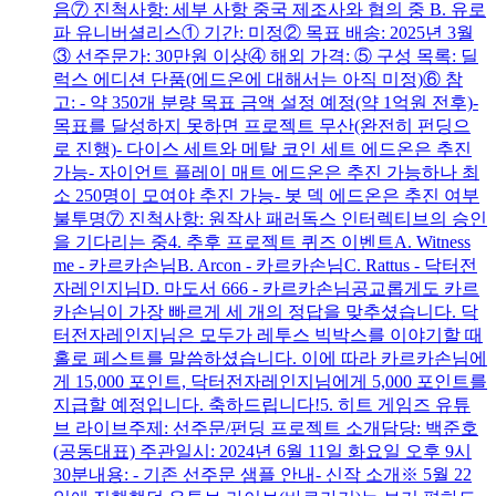
음⑦ 진척사항: 세부 사항 중국 제조사와 협의 중 B. 유로
파 유니버셜리스① 기간: 미정② 목표 배송: 2025년 3월
③ 선주문가: 30만원 이상④ 해외 가격: ⑤ 구성 목록: 딜
럭스 에디션 단품(에드온에 대해서는 아직 미정)⑥ 참
고: - 약 350개 분량 목표 금액 설정 예정(약 1억원 전후)-
목표를 달성하지 못하면 프로젝트 무산(완전히 펀딩으
로 진행)- 다이스 세트와 메탈 코인 세트 에드온은 추진
가능- 자이언트 플레이 매트 에드온은 추진 가능하나 최
소 250명이 모여야 추진 가능- 봇 덱 에드온은 추진 여부
불투명⑦ 진척사항: 원작사 패러독스 인터렉티브의 승인
을 기다리는 중 4. 추후 프로젝트 퀴즈 이벤트A. Witness
me - 카르카손님B. Arcon - 카르카손님C. Rattus - 닥터전
자레인지님D. 마도서 666 - 카르카손님공교롭게도 카르
카손님이 가장 빠르게 세 개의 정답을 맞추셨습니다. 닥
터전자레인지님은 모두가 레투스 빅박스를 이야기할 때
홀로 페스트를 말씀하셨습니다. 이에 따라 카르카손님에
게 15,000 포인트, 닥터전자레인지님에게 5,000 포인트를
지급할 예정입니다. 축하드립니다! 5. 히트 게임즈 유튜
브 라이브주제: 선주문/펀딩 프로젝트 소개담당: 백준호
(공동대표) 주관일시: 2024년 6월 11일 화요일 오후 9시
30분내용: - 기존 선주문 샘플 안내- 신작 소개※ 5월 22