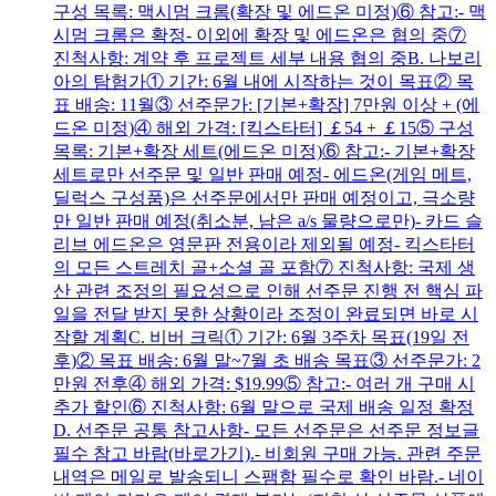
구성 목록: 맥시멈 크롬(확장 및 에드온 미정)⑥ 참고:- 맥
시멈 크롬은 확정- 이외에 확장 및 에드온은 협의 중⑦
진척사항: 계약 후 프로젝트 세부 내용 협의 중B. 나보리
아의 탐험가① 기간: 6월 내에 시작하는 것이 목표② 목
표 배송: 11월③ 선주문가: [기본+확장] 7만원 이상 + (에
드온 미정)④ 해외 가격: [킥스타터] ￡54 + ￡15⑤ 구성
목록: 기본+확장 세트(에드온 미정)⑥ 참고:- 기본+확장
세트로만 선주문 및 일반 판매 예정- 에드온(게임 메트,
딜럭스 구성품)은 선주문에서만 판매 예정이고, 극소량
만 일반 판매 예정(취소분, 남은 a/s 물량으로만)- 카드 슬
리브 에드온은 영문판 전용이라 제외될 예정- 킥스타터
의 모든 스트레치 골+소셜 골 포함⑦ 진척사항: 국제 생
산 관련 조정의 필요성으로 인해 선주문 진행 전 핵심 파
일을 전달 받지 못한 상황이라 조정이 완료되면 바로 시
작할 계획C. 비버 크릭① 기간: 6월 3주차 목표(19일 전
후)② 목표 배송: 6월 말~7월 초 배송 목표③ 선주문가: 2
만원 전후④ 해외 가격: $19.99⑤ 참고:- 여러 개 구매 시
추가 할인⑥ 진척사항: 6월 말으로 국제 배송 일정 확정
D. 선주문 공통 참고사항- 모든 선주문은 선주문 정보글
필수 참고 바람(바로가기).- 비회원 구매 가능. 관련 주문
내역은 메일로 발송되니 스팸함 필수로 확인 바람.- 네이