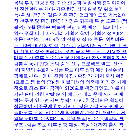
목의 후속 펀딩 진행- 기존 펀딩과 동일하되 홈페이지에
서 진행한다는 차이- 기존 펀딩 참여 환불 및 취소 불가
능- 위쳐: 운명의 길은 기존 펀딩 업그레이드도 가능2. 예
정 선주문 및 펀딩 [펀딩] ​기명은 귀록에 두 번 오른다 (텀
블벅) - 9월 중하순 텀블벅 펀딩 진행 예정- 미스터리 게
임즈 주최 머더 미스터리 기획전 참여 (기획전 정보)​[선
주문] 브뤼셀 1893- 9월 말 진행 예정 ​[선주문] 위치바운
드 - 10월 내 진행 예정 ​[선주문] 킨파이어 크로니클- 11월
내 진행 예정※ 홈페이지 오류 극복 및 포인트 사용처 확
대를 위해 추후 선주문/펀딩 건에 대해 자사 홈페이지 및
텀블벅 동시 진행 논의 중 3. 신규 프로젝트 발표 ​[선주
문] 자연의 수호자 - 샘플 확보 이후 진행 예정 ​[선주문]
팜페로 - 10-11월 내 진행 예정 - 확장 2개까지 출시 확정
(프로모 등 협의 중)- 원 퍼블리셔의 의중에 따라 전 세계
적으로 최소 판매 금액이 $120으로 책정되었고, 이를 어
기면 판매 권한 박탈 (만약 해외 리테일 중에 싸게 판매
하는 곳이 있다면 제보 부탁)- 다만, 한국어판은 협상에
성공하여 선주문에 한해서만 더 낮은 가격으로 판매 가
능하도록 조정- 선주문에 참여해야 가장 싼 가격으로 게
임을 구매할 수 있다는 점 유의 부탁​[선주문] 갤럭틱 크
루즈 ​- 샘플 확보 이후 진행 예정- 확장 2개까지 출시 확