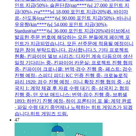
인트 지급(50%)- 슬픈단잠(rap****)님 27,000 포인트 지
급(30%)- rya****님 18,000 포인트 지급(20%)B. 바이마
르- 산도동(eza****)님 90,000 포인트 지급(50%)- 바나나
우유짱(kin****)님 54,000 포인트 지급(30%)-
Stardust(rai****)님 36,000 포인트 지급(20%)라이브에서
발표한 주문 번호에 해당하는 모든 분들에게 페이백 포
인트가 지급되었습니다. 모든 선주문에 적용될 예정이니
많은 참여 부탁드립니다. 감사합니다.5. 기타 프로젝트
현황- 킨파이어 델브 시리즈: 디자인 계속 다듬으며 생산
일정 기다리는 중- 킨파이어 카운실: 프로젝트 진행 협의
중- 킨파이어 크로니클: 번역·검수 진행 중- 페스트: 검수
진행 예정- 스피디 피디: KC 인증 진행 중- 크로놀로직
파리 1920: 검수 진행 예정 · 미니 확장 진행 협의 중 - 삼
국지 1: 계약 체결 후 자료 수령 대기 중- 삼국지 2: 협의
진행 중- 던 오브 매드니스: 번역·검수 진행 중- 브뤼셀
1893: 하반기 진행 예정- 하이 프론티어 포 올: 계약 완료
· 파일 수령 대기 중언제나 노력하는 히트 게임즈가 되겠
습니다.히트 게임즈 드림.
47