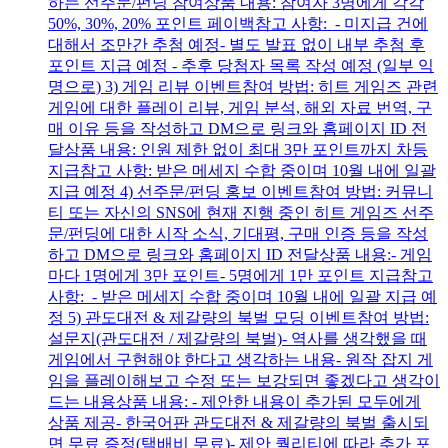
하는 선주문/펀딩 참여상품 내용: 참여자 3명에게 각각
50%, 30%, 20% 포인트 페이백참고 사항: - 미지급 건에
대해서 조만간 추첨 예정- 별도 발표 없이 내부 추첨 후
포인트 지급 예정 - 추후 당첨자 목록 작성 예정 (일부 익
명으로) 3) 게임 리뷰 이벤트참여 방법: 히트 게임즈 관련
게임에 대한 플레이 리뷰, 게임 분석, 해외 자료 번역, 구
매 이유 등을 작성하고 DM으로 링크와 홈페이지 ID 전
달상품 내용: 인원 제한 없이 최대 3만 포인트까지 차등
지급참고 사항: 받은 메세지 수합 중이며 10월 내에 일괄
지급 예정 4) 선주문/펀딩 홍보 이벤트참여 방법: 커뮤니
티 또는 자신의 SNS에 현재 진행 중인 히트 게임즈 선주
문/펀딩에 대한 시작 소식, 기대평, 구매 인증 등을 작성
하고 DM으로 링크와 홈페이지 ID 전달상품 내용:- 게임
마다 1명에게 3만 포인트- 5명에게 1만 포인트 지급참고
사항: - 받은 메세지 수합 중이며 10월 내에 일괄 지급 예
정 5) 관도대전 & 제갈량의 북벌 모딩 이벤트참여 방법:
설문지(관도대전 / 제갈량의 북벌)- 역사를 생각했을 때
게임에서 구현해야 한다고 생각하는 내용- 원작 잡지 게
임을 플레이해보고 수정 또는 보강되면 좋겠다고 생각이
드는 내용상품 내용: - 제안한 내용이 추가된 모두에게
상품 제공- 한국어판 관도대전 & 제갈량의 북벌 출시되
면 무료 증정(택배비 무료)- 제안 퀄리티에 따라 추가 포