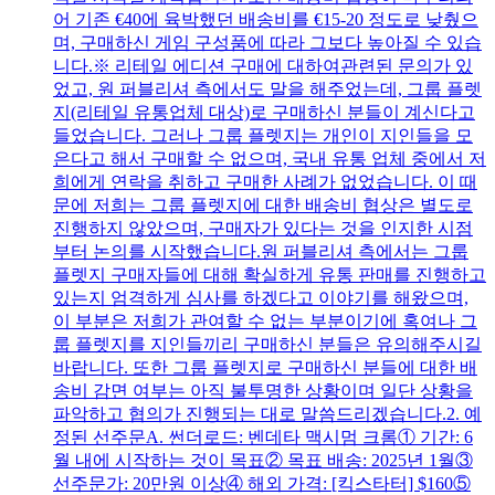
어 기존 €40에 육박했던 배송비를 €15-20 정도로 낮췄으
며, 구매하신 게임 구성품에 따라 그보다 높아질 수 있습
니다.※ 리테일 에디션 구매에 대하여관련된 문의가 있
었고, 원 퍼블리셔 측에서도 말을 해주었는데, 그룹 플렛
지(리테일 유통업체 대상)로 구매하신 분들이 계신다고
들었습니다. 그러나 그룹 플렛지는 개인이 지인들을 모
은다고 해서 구매할 수 없으며, 국내 유통 업체 중에서 저
희에게 연락을 취하고 구매한 사례가 없었습니다. 이 때
문에 저희는 그룹 플렛지에 대한 배송비 협상은 별도로
진행하지 않았으며, 구매자가 있다는 것을 인지한 시점
부터 논의를 시작했습니다.원 퍼블리셔 측에서는 그룹
플렛지 구매자들에 대해 확실하게 유통 판매를 진행하고
있는지 엄격하게 심사를 하겠다고 이야기를 해왔으며,
이 부분은 저희가 관여할 수 없는 부분이기에 혹여나 그
룹 플렛지를 지인들끼리 구매하신 분들은 유의해주시길
바랍니다. 또한 그룹 플렛지로 구매하신 분들에 대한 배
송비 감면 여부는 아직 불투명한 상황이며 일단 상황을
파악하고 협의가 진행되는 대로 말씀드리겠습니다.2. 예
정된 선주문A. 썬더로드: 벤데타 맥시멈 크롬① 기간: 6
월 내에 시작하는 것이 목표② 목표 배송: 2025년 1월③
선주문가: 20만원 이상④ 해외 가격: [킥스타터] $160⑤