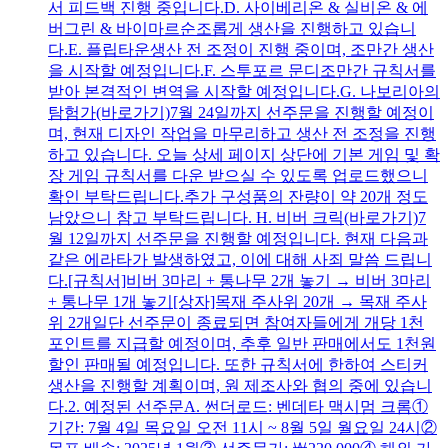
서 피드백 진행 중입니다.D. 사이베리온 & 실비온 & 에
버그린 & 바이마르순조롭게 생산을 진행하고 있습니
다.E. 플립타운생산 전 조정이 진행 중이며, 조만간 생산
을 시작할 예정입니다.F. 스투포르 문디조만간 규칙서를
받아 본격적인 변역을 시작할 예정입니다.G. 나보리아의
탐험가(바로가기)7월 24일까지 선주문을 진행할 예정이
며, 현재 디자인 작업을 마무리하고 생산 전 조정을 진행
하고 있습니다. 오늘 상세 페이지 상단에 기본 게임 및 확
장 게임 규칙서를 다운 받으실 수 있도록 업로드했으니
확인 부탁드립니다.추가 구성품의 잔량이 약 20개 정도
남았으니 참고 부탁드립니다. H. 비버 크릭(바로가기)7
월 12일까지 선주문을 진행할 예정입니다. 현재 다음과
같은 에라타가 발생하였고, 이에 대해 사죄 말씀 드립니
다.[규칙서]비버 3마리 + 통나무 2개 놓기 → 비버 3마리
+ 통나무 1개 놓기[상자]목재 주사위 20개 → 목재 주사
위 2개일단 선주문이 종료되면 참여자들에게 개당 1천
포인트를 지급할 예정이며, 추후 일반 판매에서도 1천원
할인 판매될 예정입니다. 또한 규칙서에 한하여 스티커
생산을 진행할 계획이며, 원 제조사와 협의 중에 있습니
다.2. 예정된 선주문A. 썬더로드: 벤데타 맥시멈 크롬①
기간: 7월 4일 목요일 오전 11시 ~ 8월 5일 월요일 24시②