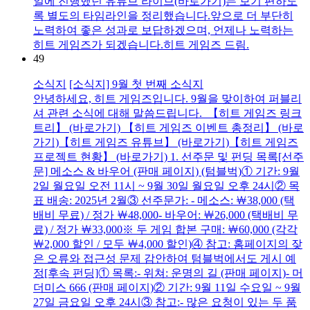
일에 진행했던 유튜브 라이브(바로가기)는 보기 편하도
록 별도의 타임라인을 정리했습니다.앞으로 더 부단히
노력하여 좋은 성과로 보답하겠으며, 언제나 노력하는
히트 게임즈가 되겠습니다.히트 게임즈 드림.
49
소식지
[소식지] 9월 첫 번째 소식지
안녕하세요, 히트 게임즈입니다. 9월을 맞이하여 퍼블리
셔 관련 소식에 대해 말씀드립니다. 【히트 게임즈 링크
트리】 (바로가기) 【히트 게임즈 이벤트 총정리】 (바로
가기)【히트 게임즈 유튜브】 (바로가기)【히트 게임즈
프로젝트 현황】 (바로가기) 1. 선주문 및 펀딩 목록[선주
문] 메소스 & 바우어 (판매 페이지) (텀블벅)① 기간: 9월
2일 월요일 오전 11시 ~ 9월 30일 월요일 오후 24시② 목
표 배송: 2025년 2월③ 선주문가: - 메소스: ​￦38,000 (택
배비 무료) / 정가 ￦48,000- 바우어: ￦26,000 (택배비 무
료) / 정가 ￦33,000※ ​두 게임 합본 구매: ￦60,000 (각각
￦2,000 할인 / 모두 ￦4,000 할인)④ 참고: 홈페이지의 잦
은 오류와 접근성 문제 감안하여 텀블벅에서도 게시 예
정[후속 펀딩]① 목록:- 위쳐: 운명의 길 (판매 페이지)- 머
더미스 666 (판매 페이지)② 기간: 9월 11일 수요일 ~ 9월
27일 금요일 오후 24시③ 참고:- 많은 요청이 있는 두 품