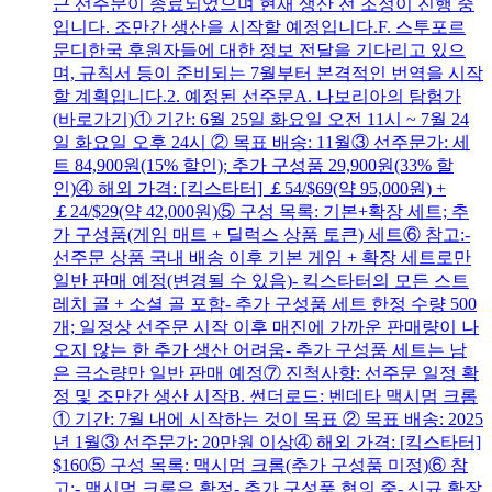
근 선주문이 종료되었으며 현재 생산 전 조정이 진행 중
입니다. 조만간 생산을 시작할 예정입니다.F. 스투포르
문디한국 후원자들에 대한 정보 전달을 기다리고 있으
며, 규칙서 등이 준비되는 7월부터 본격적인 번역을 시작
할 계획입니다.2. 예정된 선주문A. 나보리아의 탐험가
(바로가기)① 기간: 6월 25일 화요일 오전 11시 ~ 7월 24
일 화요일 오후 24시 ② 목표 배송: 11월③ 선주문가: 세
트 84,900원(15% 할인); 추가 구성품 29,900원(33% 할
인)④ 해외 가격: [킥스타터] ￡54/$69(약 95,000원) +
￡24/$29(약 42,000원)⑤ 구성 목록: 기본+확장 세트; 추
가 구성품(게임 매트 + 딜럭스 상품 토큰) 세트⑥ 참고:-
선주문 상품 국내 배송 이후 기본 게임 + 확장 세트로만
일반 판매 예정(변경될 수 있음)- 킥스타터의 모든 스트
레치 골 + 소셜 골 포함- 추가 구성품 세트 한정 수량 500
개; 일정상 선주문 시작 이후 매진에 가까운 판매량이 나
오지 않는 한 추가 생산 어려움- 추가 구성품 세트는 남
은 극소량만 일반 판매 예정⑦ 진척사항: 선주문 일정 확
정 및 조만간 생산 시작B. 썬더로드: 벤데타 맥시멈 크롬
① 기간: 7월 내에 시작하는 것이 목표 ② 목표 배송: 2025
년 1월③ 선주문가: 20만원 이상④ 해외 가격: [킥스타터]
$160⑤ 구성 목록: 맥시멈 크롬(추가 구성품 미정)⑥ 참
고:- 맥시멈 크롬은 확정- 추가 구성품 협의 중- 신규 확장