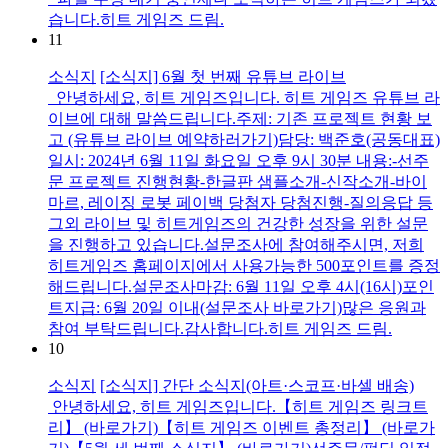
습니다.히트 게임즈 드림.
11
소식지
[소식지] 6월 첫 번째 유튜브 라이브
안녕하세요, 히트 게임즈입니다. 히트 게임즈 유튜브 라
이브에 대해 말씀드립니다.주제: 기존 프로젝트 현황 보
고 (유튜브 라이브 예약하러가기)담당: 백준호(공동대표)
일시: 2024년 6월 11일 화요일 오후 9시 30분 내용:-선주
문 프로젝트 진행현황-한글판 샘플소개-신작소개-바이
마르, 레이징 로봇 페이백 당첨자 당첨진행-질의응답 등
그외 라이브 및 히트게임즈의 건강한 성장을 위한 설문
을 진행하고 있습니다.설문조사에 참여해주시면, 저희
히트게임즈 홈페이지에서 사용가능한 500포인트를 증정
해드립니다.설문조사마감: 6월 11일 오후 4시(16시)포인
트지급: 6월 20일 이내(설문조사 바로가기)많은 응원과
참여 부탁드립니다.감사합니다.히트 게임즈 드림.
10
소식지
[소식지] 간단 소식지(아트·스코프·바셀 배송)
안녕하세요, 히트 게임즈입니다.【히트 게임즈 링크트
리】 (바로가기)【히트 게임즈 이벤트 총정리】 (바로가