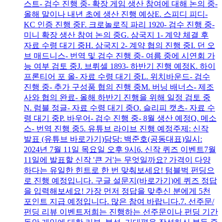
스트- 검수 진행 중- 확장 게임 생산 참여에 대해 논의 중-
올해 말이나 내년 초에 생산 진행 예상E. 스피디 피디-
KC 인증 진행 중F. 크로놀로직 파리 1920- 검수 진행 중-
미니 확장 생산 참여 논의 중G. 삼국지 1- 계약 체결 후
자료 수령 대기 중H. 삼국지 2- 계약 협의 진행 중I. 던 오
브 매드니스- 번역 및 검수 진행 중- 여름 중에 시연회 가
능 여부 검토 중J. 브뤼셀 1893- 하반기 진행 예정K. 하이
프론티어 포 올- 자료 수령 대기 중L. 위치바운드- 검수
진행 중- 추가 구성품 협의 진행 중M. 버닝 배너스- 제조
사와 협의 완료- 올해 하반기 진행을 위해 일정 검토 중
N. 럼블 정글- 자료 수령 대기 중O. 슬리피 캣츠- 자료 수
령 대기 중P. 바우어- 검수 진행 중- 8월 생산 예정Q. 메소
스- 번역 진행 중5. 유튜브 라이브 진행 예정주제: 신작
발표 (유튜브 바로가기)담당: 백준호(공동대표)일시:
2024년 7월 11일 목요일 오후 9시6. 신작 퀴즈 이벤트7월
11일에 발표할 신작 '큰 거'는 무엇일까요? 가격이 다양
하다는 유일한 힌트로 한 번 맞춰보세요! 텀블벅 펀딩으
로 진행 예정입니다. 구글 설문지(바로가기)에 퀴즈 정답
을 입력해보세요! 가장 먼저 정답을 맞추신 분에게 5천
포인트 지급 예정입니다. 많은 참여 바랍니다.7. 선주문/
펀딩 리뷰 이벤트저희는 진행하는 선주문이나 펀딩 기간