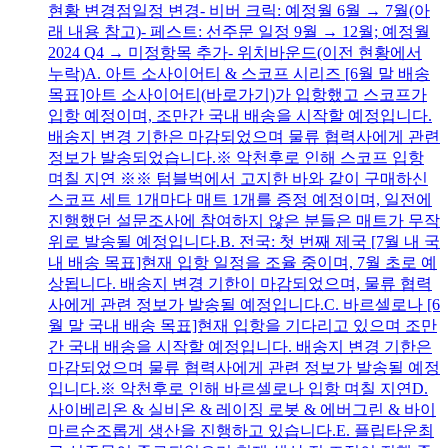
현황 변경점일정 변경- 비버 크릭: 예정월 6월 → 7월(아
래 내용 참고)- 페스트: 선주문 일정 9월 → 12월; 예정월
2024 Q4 → 미정항목 추가- 위치바운드(이전 현황에서
누락)A. 아트 소사이어티 & 스코프 시리즈 [6월 말 배송
목표]아트 소사이어티(바로가기)가 입항했고 스코프가
입항 예정이며, 조만간 국내 배송을 시작할 예정입니다.
배송지 변경 기한은 마감되었으며 물류 협력사에게 관련
정보가 발송되었습니다.※ 악천후로 인해 스코프 입항
며칠 지연 ※※ 텀블벅에서 고지한 바와 같이 구매하신
스코프 세트 1개마다 매트 1개를 증정 예정이며, 일전에
진행했던 설문조사에 참여하지 않은 분들은 매트가 무작
위로 발송될 예정입니다.B. 전국: 첫 번째 제국 [7월 내 국
내 배송 목표]현재 입항 일정을 조율 중이며, 7월 초로 예
상됩니다. 배송지 변경 기한이 마감되었으며, 물류 협력
사에게 관련 정보가 발송될 예정입니다.C. 바르셀로나 [6
월 말 국내 배송 목표]현재 입항을 기다리고 있으며 조만
간 국내 배송을 시작할 예정입니다. 배송지 변경 기한은
마감되었으며 물류 협력사에게 관련 정보가 발송될 예정
입니다.※ 악천후로 인해 바르셀로나 입항 며칠 지연D.
사이베리온 & 실비온 & 레이징 로봇 & 에버그린 & 바이
마르순조롭게 생산을 진행하고 있습니다.E. 플립타운최