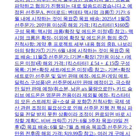
파악하고 협의가 진행되는 대로 말씀드리겠습니다.2. 예
정된 선주문A. 썬더로드: 벤데타 맥시멈 크롬① 기간: 6
월 내에 시작하는 것이 목표② 목표 배송: 2025년 1월③
선주문가: 20만원 이상④ 해외 가격: [킥스타터] $160⑤
구성 목록: 맥시멈 크롬(확장 및 에드온 미정)⑥ 참고:- 맥
시멈 크롬은 확정- 이외에 확장 및 에드온은 협의 중⑦
진척사항: 계약 후 프로젝트 세부 내용 협의 중B. 나보리
아의 탐험가① 기간: 6월 내에 시작하는 것이 목표② 목
표 배송: 11월③ 선주문가: [기본+확장] 7만원 이상 + (에
드온 미정)④ 해외 가격: [킥스타터] ￡54 + ￡15⑤ 구성
목록: 기본+확장 세트(에드온 미정)⑥ 참고:- 기본+확장
세트로만 선주문 및 일반 판매 예정- 에드온(게임 메트,
딜럭스 구성품)은 선주문에서만 판매 예정이고, 극소량
만 일반 판매 예정(취소분, 남은 a/s 물량으로만)- 카드 슬
리브 에드온은 영문판 전용이라 제외될 예정- 킥스타터
의 모든 스트레치 골+소셜 골 포함⑦ 진척사항: 국제 생
산 관련 조정의 필요성으로 인해 선주문 진행 전 핵심 파
일을 전달 받지 못한 상황이라 조정이 완료되면 바로 시
작할 계획C. 비버 크릭① 기간: 6월 3주차 목표(19일 전
후)② 목표 배송: 6월 말~7월 초 배송 목표③ 선주문가: 2
만원 전후④ 해외 가격: $19.99⑤ 참고:- 여러 개 구매 시