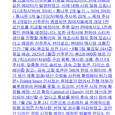
월 12일까지 선주문을 진행할 예정입니다. 현재 다음과
같은 에라타가 발생하였고, 이에 대해 사죄 말씀 드립니
다.[규칙서]비버 3마리 + 통나무 2개 놓기 → 비버 3마리
+ 통나무 1개 놓기[상자]목재 주사위 20개 → 목재 주사
위 2개일단 선주문이 종료되면 참여자들에게 개당 1천
포인트를 지급할 예정이며, 추후 일반 판매에서도 1천원
할인 판매될 예정입니다. 또한 규칙서에 한하여 스티커
생산을 진행할 계획이며, 원 제조사와 협의 중에 있습니
다.2. 예정된 선주문A. 썬더로드: 벤데타 맥시멈 크롬①
기간: 7월 4일 목요일 오전 11시 ~ 8월 5일 월요일 24시②
목표 배송: 2025년 1월③ 선주문가: ￦220,000④ 해외 가
격: [킥스타터] $160⑤ 구성 목록: 맥시멈 크롬, 추가 FX
주사위, 맞춤형 카드 슬리브, 금속 고철 토큰, 다이스 트
레이⑥ 참고:- 금속 고철 토큰은 500개 한정 수량이며, 추
가 생산 계획 없음(생산 수량을 사전에 확정해야 하기 때
문)- Folded Space 인서트는 원재료가 없어서 진행 여부가
불투명하여 판매를 못할 수 있으며, 선주문 시작 전에 확
정될 예정- 신규 확장 Carnival of Chaos는 이번 생산과 분
리되어 생산할 수 없다고 통보를 받아 후속 생산 참여 예
정- 7월 2일 오후 2시 기준으로 스트레치 골 전체적으로
하향 조정⑦ 진척사항: 번역 및 검수를 마감하였고, 조만
간 디자인 작업 시작할 예정3. 예정된 텀블벅 펀딩A. 머