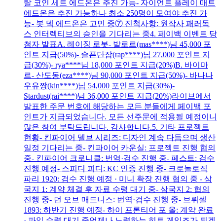
탈 코인 세트 에드온은 추진 가능- 자이언트 플레이 매트
에드온은 추진 가능하나 최소 250명이 모여야 추진 가
능- 봇 덱 에드온은 고민 중⑦ 진척사항: 원작사 패러독
스 인터렉티브의 승인을 기다리는 중4. 페이백 이벤트 당
첨자 발표A. 레이징 로봇- 발로르(mas****)님 45,000 포
인트 지급(50%)- 슬픈단잠(rap****)님 27,000 포인트 지
급(30%)- rya****님 18,000 포인트 지급(20%)B. 바이마
르- 산도동(eza****)님 90,000 포인트 지급(50%)- 바나나
우유짱(kin****)님 54,000 포인트 지급(30%)-
Stardust(rai****)님 36,000 포인트 지급(20%)라이브에서
발표한 주문 번호에 해당하는 모든 분들에게 페이백 포
인트가 지급되었습니다. 모든 선주문에 적용될 예정이니
많은 참여 부탁드립니다. 감사합니다.5. 기타 프로젝트
현황- 킨파이어 델브 시리즈: 디자인 계속 다듬으며 생산
일정 기다리는 중- 킨파이어 카운실: 프로젝트 진행 협의
중- 킨파이어 크로니클: 번역·검수 진행 중- 페스트: 검수
진행 예정- 스피디 피디: KC 인증 진행 중- 크로놀로직
파리 1920: 검수 진행 예정 · 미니 확장 진행 협의 중 - 삼
국지 1: 계약 체결 후 자료 수령 대기 중- 삼국지 2: 협의
진행 중- 던 오브 매드니스: 번역·검수 진행 중- 브뤼셀
1893: 하반기 진행 예정- 하이 프론티어 포 올: 계약 완료
· 파일 수령 대기 중언제나 노력하는 히트 게임즈가 되겠