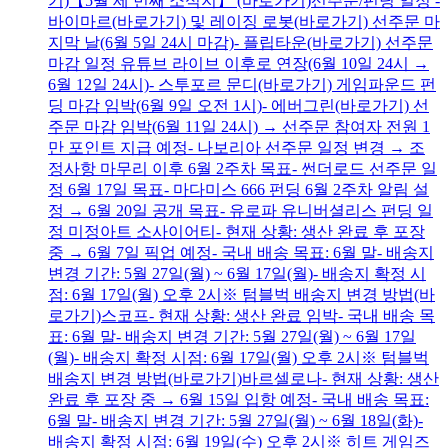
기)【5월 세 번째 소식지】 (바로가기)선주문/펀딩 일정 -
바이마르(바로가기) 및 레이징 로봇(바로가기) 선주문 마
지막 날(6월 5일 24시 마감)- 플립타운(바로가기) 선주문
마감 일정 유튜브 라이브 이후로 연장(6월 10일 24시 →
6월 12일 24시)- 스투포르 문디(바로가기) 게임파운드 펀
딩 마감 임박(6월 9일 오전 1시)- 에버그린(바로가기) 선
주문 마감 임박(6월 11일 24시) → 선주문 참여자 전원 1
만 포인트 지급 예정- 나보리아 선주문 일정 변경 → 조
정사항 마무리 이후 6월 2주차 목표- 썬더로드 선주문 일
정 6월 17일 목표- 마다미스 666 펀딩 6월 2주차 알림 설
정 → 6월 20일 공개 목표- 유로파 유니버셜리스 펀딩 일
정 미정아트 소사이어티- 현재 상황: 생산 완료 후 포장
중 → 6월 7일 픽업 예정- 국내 배송 목표: 6월 말- 배송지
변경 기간: 5월 27일(월) ~ 6월 17일(월)- 배송지 확정 시
점: 6월 17일(월) 오후 2시※ 텀블벅 배송지 변경 방법(바
로가기)스코프- 현재 상황: 생산 완료 임박- 국내 배송 목
표: 6월 말- 배송지 변경 기간: 5월 27일(월) ~ 6월 17일
(월)- 배송지 확정 시점: 6월 17일(월) 오후 2시※ 텀블벅
배송지 변경 방법(바로가기)바르셀로나- 현재 상황: 생산
완료 후 포장 중 → 6월 15일 입항 예정- 국내 배송 목표:
6월 말- 배송지 변경 기간: 5월 27일(월) ~ 6월 18일(화)-
배송지 확정 시점: 6월 19일(수) 오후 2시※ 히트 게임즈