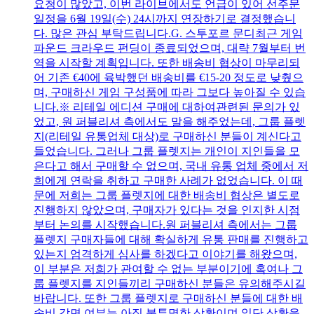
요청이 많았고, 이번 라이브에서도 언급이 있어 선주문
일정을 6월 19일(수) 24시까지 연장하기로 결정했습니
다. 많은 관심 부탁드립니다.G. 스투포르 문디최근 게임
파운드 크라우드 펀딩이 종료되었으며, 대략 7월부터 번
역을 시작할 계획입니다. 또한 배송비 협상이 마무리되
어 기존 €40에 육박했던 배송비를 €15-20 정도로 낮췄으
며, 구매하신 게임 구성품에 따라 그보다 높아질 수 있습
니다.※ 리테일 에디션 구매에 대하여관련된 문의가 있
었고, 원 퍼블리셔 측에서도 말을 해주었는데, 그룹 플렛
지(리테일 유통업체 대상)로 구매하신 분들이 계신다고
들었습니다. 그러나 그룹 플렛지는 개인이 지인들을 모
은다고 해서 구매할 수 없으며, 국내 유통 업체 중에서 저
희에게 연락을 취하고 구매한 사례가 없었습니다. 이 때
문에 저희는 그룹 플렛지에 대한 배송비 협상은 별도로
진행하지 않았으며, 구매자가 있다는 것을 인지한 시점
부터 논의를 시작했습니다.원 퍼블리셔 측에서는 그룹
플렛지 구매자들에 대해 확실하게 유통 판매를 진행하고
있는지 엄격하게 심사를 하겠다고 이야기를 해왔으며,
이 부분은 저희가 관여할 수 없는 부분이기에 혹여나 그
룹 플렛지를 지인들끼리 구매하신 분들은 유의해주시길
바랍니다. 또한 그룹 플렛지로 구매하신 분들에 대한 배
송비 감면 여부는 아직 불투명한 상황이며 일단 상황을