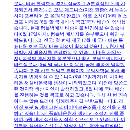
로나- 비버 크릭항목 추가- 삼국지 1·2(본격적인 논의 시
작되면서 추가) - 던 오브 매드니스(이전 현황에서 누락)-
하이 프론티어 포 올(계약 완료)A. 아트 소사이어티 & 스
코프 시리즈 [6월 말 국내 배송 목표]국제 배송이 임박했
습니다. 현재 텀블벅에서 배송지를 변경하실 수 있습니
다(6월 17일까지). 텀블벅 메세지를 송부했으니 확인 부
탁드립니다.B. 전국: 첫 번째 제국 [7월 내 국내 배송 목
표]7월 초로 국제 배송 일정이 확정되었습니다. 현재 텀
블벅에서 배송지를 변경하실 수 있습니다(6월 23일까
지). 텀블벅 메세지를 송부했으니 확인 부탁드립니다.C.
바르셀로나 [6월 말 국내 배송 목표]국제 배송이 임박했
습니다. 현재 히트 게임즈 홈페이지 문의사항을 통해 배
송지를 변경하실 수 있습니다(6월 17일까지).D. 사이베
리온 & 실비온국제 생산이 시작되었으며, 이전에 말씀드
린 것처럼 생산 지연이 발생하였고, 8월 내에 국내 배송
을 진행하는 것을 목표로 하고 있습니다. 다시 한 번 죄송
하다는 말씀 드리며, 양해해주시길 부탁드립니다.E. 레
이징 로봇 & 에버그린 & 바이마르순조롭게 생산을 진행
하고 있습니다.F. 플립타운현재 생산 전 조정이 진행 중
이며, 6월 내에 생산을 시작할 것으로 보고 있습니다. 이
전부터 플립타운 선주문 일정이 너무 짧아 늘려달라는