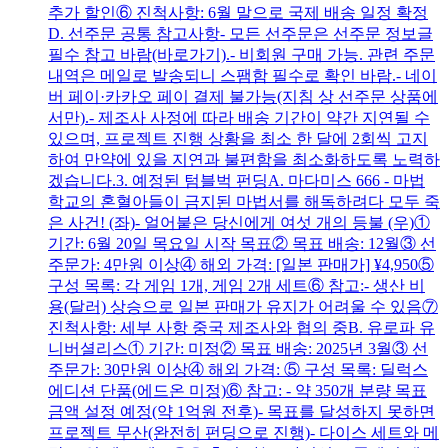
추가 할인⑥ 진척사항: 6월 말으로 국제 배송 일정 확정
D. 선주문 공통 참고사항- 모든 선주문은 선주문 정보글
필수 참고 바람(바로가기).- 비회원 구매 가능. 관련 주문
내역은 메일로 발송되니 스팸함 필수로 확인 바람.- 네이
버 페이·카카오 페이 결제 불가능(지침 상 선주문 상품에
서만).- 제조사 사정에 따라 배송 기간이 약간 지연될 수
있으며, 프로젝트 진행 상황을 최소 한 달에 2회씩 고지
하여 만약에 있을 지연과 불편함을 최소화하도록 노력하
겠습니다.3. 예정된 텀블벅 펀딩A. 마다미스 666 - 마법
학교의 혼혈아들이 금지된 마법서를 해독하려다 모두 죽
은 사건! (좌)- 얼어붙은 당신에게 여섯 개의 등불 (우)①
기간: 6월 20일 목요일 시작 목표② 목표 배송: 12월③ 선
주문가: 4만원 이상④ 해외 가격: [일본 판매가] ¥4,950⑤
구성 목록: 각 게임 1개, 게임 2개 세트⑥ 참고:- 생산 비
용(달러) 상승으로 일본 판매가 유지가 어려울 수 있음⑦
진척사항: 세부 사항 중국 제조사와 협의 중B. 유로파 유
니버셜리스① 기간: 미정② 목표 배송: 2025년 3월③ 선
주문가: 30만원 이상④ 해외 가격: ⑤ 구성 목록: 딜럭스
에디션 단품(에드온 미정)⑥ 참고: - 약 350개 분량 목표
금액 설정 예정(약 1억원 전후)- 목표를 달성하지 못하면
프로젝트 무산(완전히 펀딩으로 진행)- 다이스 세트와 메