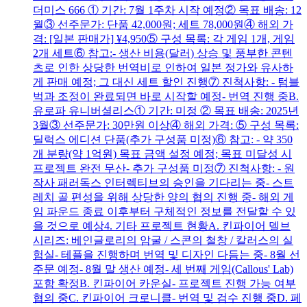
더미스 666 ① 기간: 7월 1주차 시작 예정② 목표 배송: 12
월③ 선주문가: 단품 42,000원; 세트 78,000원④ 해외 가
격: [일본 판매가] ¥4,950⑤ 구성 목록: 각 게임 1개, 게임
2개 세트⑥ 참고:- 생산 비용(달러) 상승 및 풍부한 콘텐
츠로 인한 상당한 번역비로 인하여 일본 정가와 유사하
게 판매 예정; 그 대신 세트 할인 진행⑦ 진척사항: - 텀블
벅과 조정이 완료되면 바로 시작할 예정- 번역 진행 중B.
유로파 유니버셜리스① 기간: 미정 ② 목표 배송: 2025년
3월③ 선주문가: 30만원 이상④ 해외 가격: ⑤ 구성 목록:
딜럭스 에디션 단품(추가 구성품 미정)⑥ 참고: - 약 350
개 분량(약 1억원) 목표 금액 설정 예정; 목표 미달성 시
프로젝트 완전 무산- 추가 구성품 미정⑦ 진척사항: - 원
작사 패러독스 인터렉티브의 승인을 기다리는 중- 스트
레치 골 편성을 위해 상당한 양의 협의 진행 중- 해외 게
임 파운드 종료 이후부터 구체적인 정보를 전달할 수 있
을 것으로 예상4. 기타 프로젝트 현황A. 킨파이어 델브
시리즈: 베인글로리의 암굴 / 스콘의 철창 / 칼러스의 실
험실- 테플을 진행하며 번역 및 디자인 다듬는 중- 8월 선
주문 예정- 8월 말 생산 예정- 세 번째 게임(Callous' Lab)
포함 확정B. 킨파이어 카운실- 프로젝트 진행 가능 여부
협의 중C. 킨파이어 크로니클- 번역 및 검수 진행 중D. 페