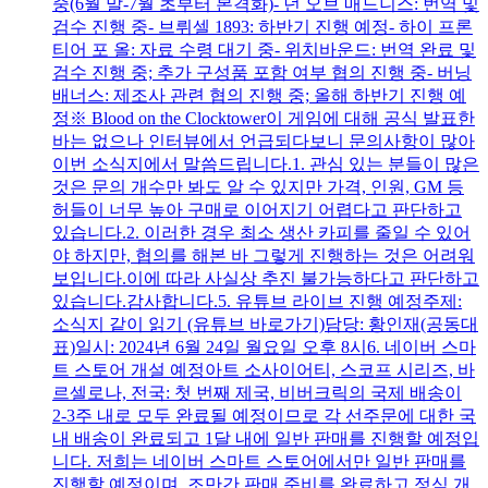
중(6월 말-7월 초부터 본격화)- 던 오브 매드니스: 번역 및
검수 진행 중- 브뤼셀 1893: 하반기 진행 예정- 하이 프론
티어 포 올: 자료 수령 대기 중- 위치바운드: 번역 완료 및
검수 진행 중; 추가 구성품 포함 여부 협의 진행 중- 버닝
배너스: 제조사 관련 협의 진행 중; 올해 하반기 진행 예
정※ Blood on the Clocktower이 게임에 대해 공식 발표한
바는 없으나 인터뷰에서 언급되다보니 문의사항이 많아
이번 소식지에서 말씀드립니다.1. 관심 있는 분들이 많은
것은 문의 개수만 봐도 알 수 있지만 가격, 인원, GM 등
허들이 너무 높아 구매로 이어지기 어렵다고 판단하고
있습니다.2. 이러한 경우 최소 생산 카피를 줄일 수 있어
야 하지만, 협의를 해본 바 그렇게 진행하는 것은 어려워
보입니다.이에 따라 사실상 추진 불가능하다고 판단하고
있습니다.감사합니다.5. 유튜브 라이브 진행 예정주제:
소식지 같이 읽기 (유튜브 바로가기)담당: 황인재(공동대
표)일시: 2024년 6월 24일 월요일 오후 8시6. 네이버 스마
트 스토어 개설 예정아트 소사이어티, 스코프 시리즈, 바
르셀로나, 전국: 첫 번째 제국, 비버크릭의 국제 배송이
2-3주 내로 모두 완료될 예정이므로 각 선주문에 대한 국
내 배송이 완료되고 1달 내에 일반 판매를 진행할 예정입
니다. 저희는 네이버 스마트 스토어에서만 일반 판매를
진행할 예정이며, 조만간 판매 준비를 완료하고 정식 개