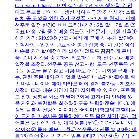
Carnival of Chaos는 이번 생산과 분리되어 생산할 수 없
다고 통보를 받아 후속 생산 참여 예정⑦ 진척사항: 스트
레치 골 구성을 위한 추가 구성품 관련 세부 협의로 인해
선주문 일정 변경C. 비버크릭① 기간: 6월 말 ~ 7월 초 ②
목표 배송: 7월 중순 배송 목표③ 선주문가: 2만원 전후④
해외 가격: $19.99⑤ 참고:- 여러 개 구매 시 추가 할인⑥
진척사항: - 입항이 완료되어 통관 진행 중- 이 건은 직접
배송을 처리할 예정이라 실수가 없도록 꼼꼼하게 준비
중- 준비 시간을 충분하게 확보하기 위해 선주문과 배송
일정을 조정D. 선주문 공통 참고사항- 모든 선주문은 선
주문 정보글 필수 참고 바람(바로가기).- 비회원 구매 가
능. 관련 주문 내역은 메일로 발송되니 스팸함 필수로 확
인 바람.- 네이버 페이·카카오 페이 결제 불가능.- 제조사
사정에 따라 배송 기간이 약간 지연될 수 있으며, 프로젝
트 진행 상황을 최소 한 달에 2회씩 고지하여 만약에 있
을 지연과 불편함을 최소화하도록 노력하겠습니다.3. 예
정된 텀블벅 펀딩A. 마다미스 666- 마법학교의 혼혈아들
이 금지된 마법서를 해독하려다 모두 죽은 사건! (좌) - 얼
어붙은 당신에게 여섯 개의 등불 (우)① 기간: 7월 내 시
작 예정② 목표 배송: 12월③ 선주문가: 단품 42,000원; 세
트 78,000원④ 해외 가격: [일본 판매가] ¥4,950⑤ 구성 목