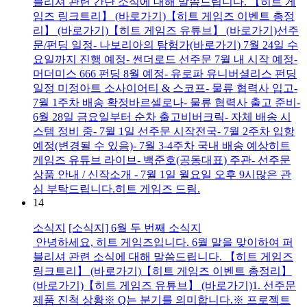
블리셔 관련 간단 소식에 대해 말씀드립니다. 【히트 게
임즈 링크트리】 (바로가기)【히트 게임즈 이벤트 총정
리】 (바로가기)【히트 게임즈 유튜브】 (바로가기)선주
문/펀딩 일정- 나보리아의 탐험가(바로가기) 7월 24일 수
요일까지 진행 예정- 썬더로드 선주문 7월 내 시작 예정-
머더미스 666 펀딩 8월 예정- 유로파 유니버셜리스 펀딩
일정 미정아트 소사이어티 & 스코프- 물류 협력사 입고-
7월 1주차 배송 확정바르셀로나- 물류 협력사 출고 준비-
6월 28일 금요일부터 순차 출고비버크릭- 자체 배송 시
스템 정비 중- 7월 1일 선주문 시작전국- 7월 2주차 입항
예정(변경될 수 있음)- 7월 3-4주차 국내 배송 예상히트
게임즈 유튜브 라이브- 백준호(공동대표) 주관- 선주문
상품 안내 / 신작소개 - 7월 1일 월요일 오후 9시많은 관
심 부탁드립니다.히트 게임즈 드림.
14
소식지
[소식지] 6월 두 번째 소식지
안녕하세요, 히트 게임즈입니다. 6월 말을 맞이하여 퍼
블리셔 관련 소식에 대해 말씀드립니다. 【히트 게임즈
링크트리】 (바로가기)【히트 게임즈 이벤트 총정리】
(바로가기)【히트 게임즈 유튜브】 (바로가기)1. 선주문
제품 진척 상황※ Q는 분기를 의미합니다.※ 프로젝트