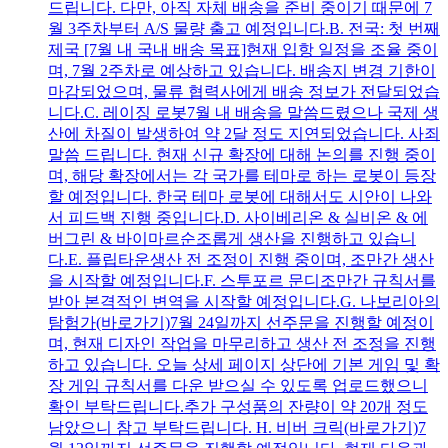
드립니다. 다만, 아직 자체 배송을 준비 중이기 때문에 7
월 3주차부터 A/S 물량 출고 예정입니다.B. 전국: 첫 번째
제국 [7월 내 국내 배송 목표]현재 입항 일정을 조율 중이
며, 7월 2주차로 예상하고 있습니다. 배송지 변경 기한이
마감되었으며, 물류 협력사에게 배송 정보가 전달되었습
니다.C. 레이징 로봇7월 내 배송을 말씀드렸으나 국제 생
산에 차질이 발생하여 약 2달 정도 지연되었습니다. 사죄
말씀 드립니다. 현재 신규 확장에 대해 논의를 진행 중이
며, 해당 확장에서는 각 국가를 테마로 하는 로봇이 등장
할 예정입니다. 한국 테마 로봇에 대해서도 시안이 나와
서 피드백 진행 중입니다.D. 사이베리온 & 실비온 & 에
버그린 & 바이마르순조롭게 생산을 진행하고 있습니
다.E. 플립타운생산 전 조정이 진행 중이며, 조만간 생산
을 시작할 예정입니다.F. 스투포르 문디조만간 규칙서를
받아 본격적인 변역을 시작할 예정입니다.G. 나보리아의
탐험가(바로가기)7월 24일까지 선주문을 진행할 예정이
며, 현재 디자인 작업을 마무리하고 생산 전 조정을 진행
하고 있습니다. 오늘 상세 페이지 상단에 기본 게임 및 확
장 게임 규칙서를 다운 받으실 수 있도록 업로드했으니
확인 부탁드립니다.추가 구성품의 잔량이 약 20개 정도
남았으니 참고 부탁드립니다. H. 비버 크릭(바로가기)7