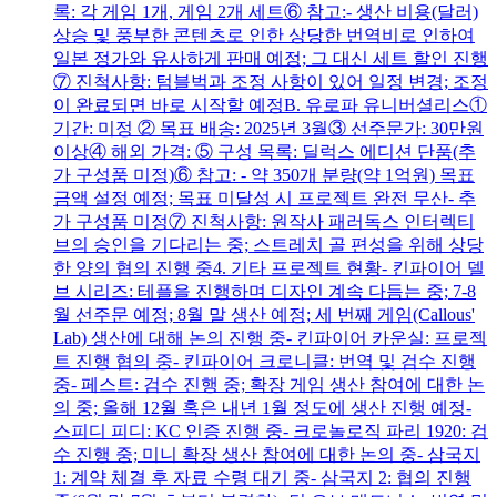
록: 각 게임 1개, 게임 2개 세트⑥ 참고:- 생산 비용(달러)
상승 및 풍부한 콘텐츠로 인한 상당한 번역비로 인하여
일본 정가와 유사하게 판매 예정; 그 대신 세트 할인 진행
⑦ 진척사항: 텀블벅과 조정 사항이 있어 일정 변경; 조정
이 완료되면 바로 시작할 예정B. 유로파 유니버셜리스①
기간: 미정 ② 목표 배송: 2025년 3월③ 선주문가: 30만원
이상④ 해외 가격: ⑤ 구성 목록: 딜럭스 에디션 단품(추
가 구성품 미정)⑥ 참고: - 약 350개 분량(약 1억원) 목표
금액 설정 예정; 목표 미달성 시 프로젝트 완전 무산- 추
가 구성품 미정⑦ 진척사항: 원작사 패러독스 인터렉티
브의 승인을 기다리는 중; 스트레치 골 편성을 위해 상당
한 양의 협의 진행 중4. 기타 프로젝트 현황- 킨파이어 델
브 시리즈: 테플을 진행하며 디자인 계속 다듬는 중; 7-8
월 선주문 예정; 8월 말 생산 예정; 세 번째 게임(Callous'
Lab) 생산에 대해 논의 진행 중- 킨파이어 카운실: 프로젝
트 진행 협의 중- 킨파이어 크로니클: 번역 및 검수 진행
중- 페스트: 검수 진행 중; 확장 게임 생산 참여에 대한 논
의 중; 올해 12월 혹은 내년 1월 정도에 생산 진행 예정-
스피디 피디: KC 인증 진행 중- 크로놀로직 파리 1920: 검
수 진행 중; 미니 확장 생산 참여에 대한 논의 중- 삼국지
1: 계약 체결 후 자료 수령 대기 중- 삼국지 2: 협의 진행