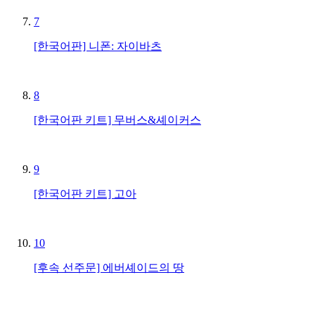
7
[한국어판] 니폰: 자이바츠
8
[한국어판 키트] 무버스&셰이커스
9
[한국어판 키트] 고아
10
[후속 선주문] 에버셰이드의 땅