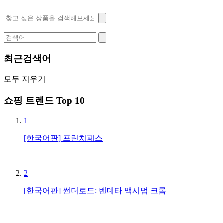
최근검색어
모두 지우기
쇼핑 트렌드 Top 10
1
[한국어판] 프린치페스
2
[한국어판] 썬더로드: 벤데타 맥시멈 크롬