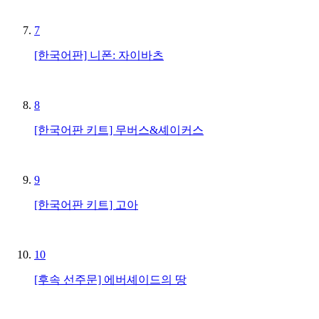
7
[한국어판] 니폰: 자이바츠
8
[한국어판 키트] 무버스&셰이커스
9
[한국어판 키트] 고아
10
[후속 선주문] 에버셰이드의 땅