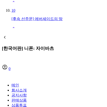
10
[후속 선주문] 에버셰이드의 땅
[한국어판] 니폰: 자이바츠
0
메인
회사소개
공지사항
판매상품
상품투표